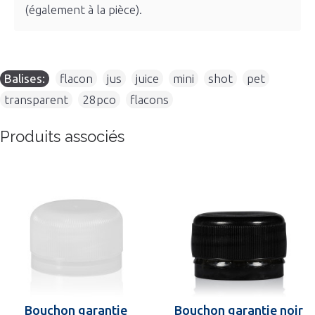
(également à la pièce).
Balises:
flacon
,
jus
,
juice
,
mini
,
shot
,
pet
,
transparent
,
28pco
,
flacons
Produits associés
Bouchon garantie
Bouchon garantie noir