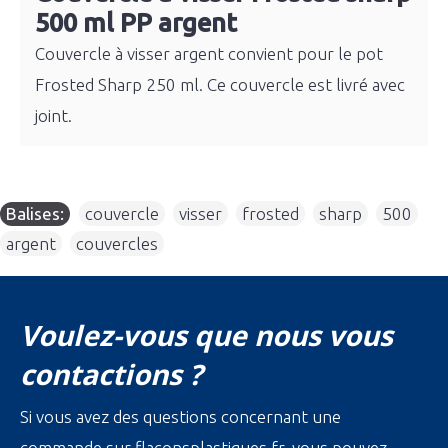
500 ml PP argent
Couvercle à visser argent convient pour le pot
Frosted Sharp 250 ml. Ce couvercle est livré avec
joint.
Balises:
couvercle
,
visser
,
frosted
,
sharp
,
500
,
argent
,
couvercles
Voulez-vous que nous vous
contactions ?
Si vous avez des questions concernant une
commande sur flaconsplastiques.fr, vous pouvez