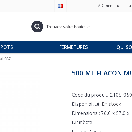
✔ Commande à part
POTS
FERMETURES
QUI S
el 567
500 ML FLACON M
Code du produit:
2105-050
Disponibilité:
En stock
Dimensions : 76.0 x 57.0 
Diamètre :
Forme : Ovale