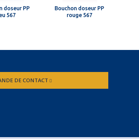
n doseur PP
Bouchon doseur PP
Bou
eu 567
rouge 567
NDE DE CONTACT