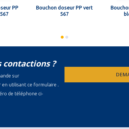
seur PP
Bouchon doseur PP vert
Boucho
 567
567
bl
 contactions ?
DEMA
mande sur
en utilisant ce formulaire .
ro de téléphone ci-