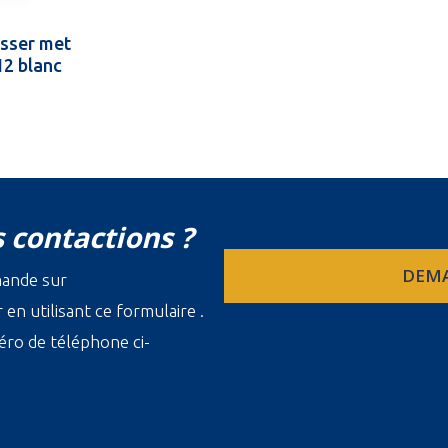
isser met
12 blanc
 contactions ?
DEMA
mande sur
en utilisant ce formulaire .
ro de téléphone ci-