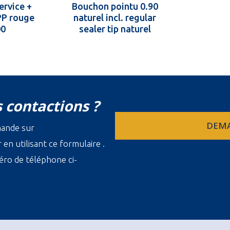
ervice +
Bouchon pointu 0.90
P rouge
naturel incl. regular
00
sealer tip naturel
38.400
 contactions ?
DEMA
mande sur
en utilisant ce formulaire .
ro de téléphone ci-