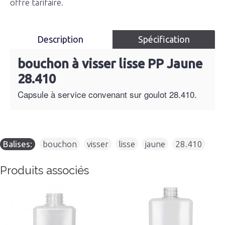
offre tarifaire.
Description
Spécification
bouchon à visser lisse PP Jaune
28.410
Capsule à service convenant sur goulot 28.410.
Balises:
bouchon
,
visser
,
lisse
,
jaune
,
28.410
Produits associés