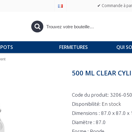
✔ Commande à part
POTS
FERMETURES
QUI S
rent
500 ML CLEAR CYL
Code du produit:
3206-05
Disponibilité:
En stock
Dimensions : 87.0 x 87.0 
Diamètre : 87.0
Forme : Ronde