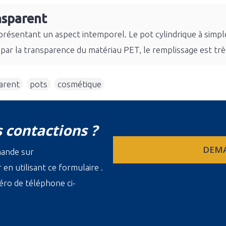
nsparent
 présentant un aspect intemporel. Le pot cylindrique à simp
 par la transparence du matériau PET, le remplissage est très
arent
,
pots
,
cosmétique
 contactions ?
DEMA
mande sur
en utilisant ce formulaire .
ro de téléphone ci-