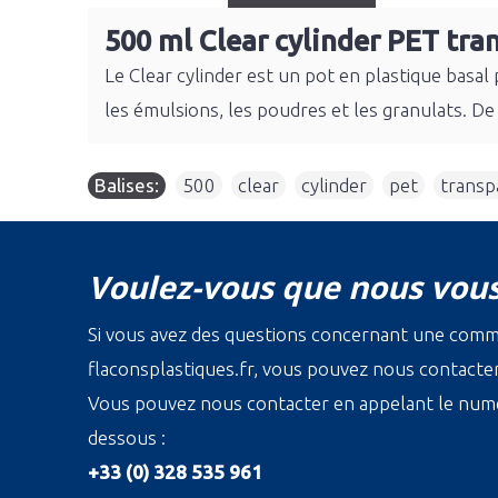
500 ml Clear cylinder PET tra
Le Clear cylinder est un pot en plastique basal
les émulsions, les poudres et les granulats. De
Balises:
500
,
clear
,
cylinder
,
pet
,
transp
Voulez-vous que nous vous
Si vous avez des questions concernant une com
flaconsplastiques.fr, vous pouvez nous contacter 
Vous pouvez nous contacter en appelant le numé
dessous :
+33 (0) 328 535 961