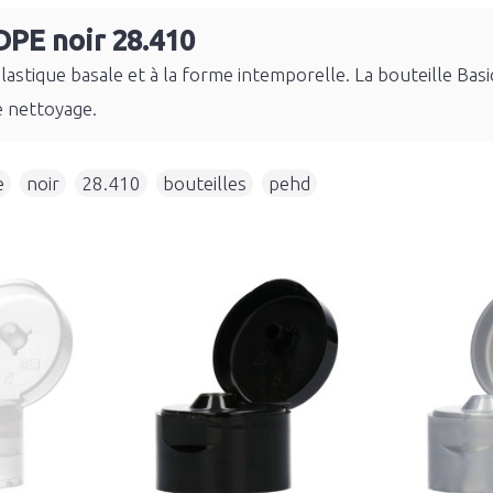
DPE noir 28.410
plastique basale et à la forme intemporelle. La bouteille B
e nettoyage.
e
,
noir
,
28.410
,
bouteilles
,
pehd