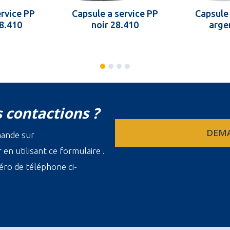
ervice PP
Capsule a service PP
Capsule 
28.410
noir 28.410
arge
 contactions ?
DEMA
mande sur
en utilisant ce formulaire .
ro de téléphone ci-