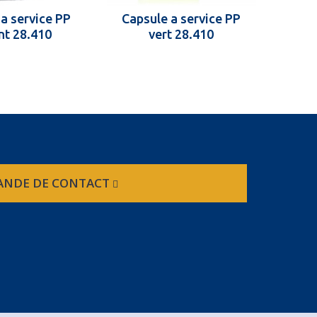
a service PP
Capsule a service PP
Caps
nt 28.410
vert 28.410
NDE DE CONTACT