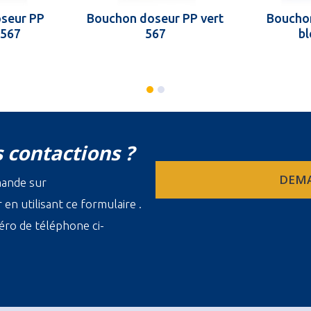
seur PP
Bouchon doseur PP vert
Boucho
 567
567
bl
 contactions ?
DEMA
mande sur
en utilisant ce formulaire .
ro de téléphone ci-