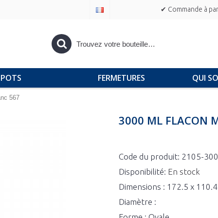
✔ Commande à part
POTS
FERMETURES
QUI S
anc 567
3000 ML FLACON 
Code du produit:
2105-300
Disponibilité:
En stock
Dimensions : 172.5 x 110.
Diamètre :
Forme : Ovale