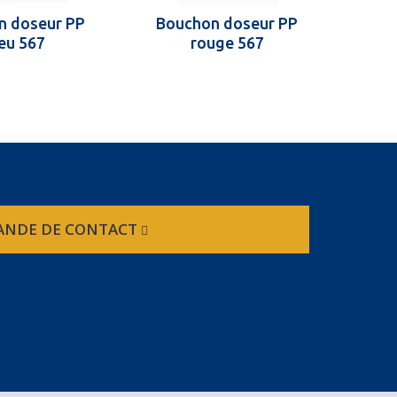
n doseur PP
Bouchon doseur PP
Bou
eu 567
rouge 567
NDE DE CONTACT