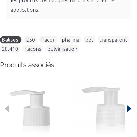
les produits cosmétiques naturels et d'autres
applications.
Balises:
250
,
flacon
,
pharma
,
pet
,
transparent
,
28.410
,
flacons
,
pulvérisation
Produits associés