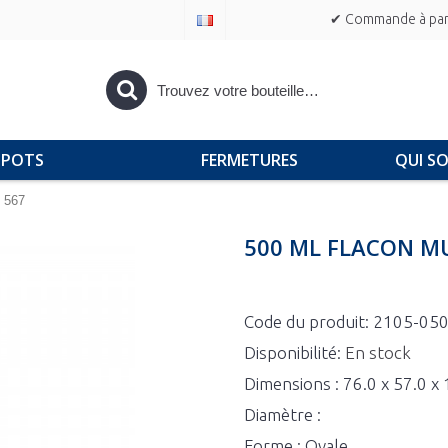
✔ Commande à part
POTS
FERMETURES
QUI S
l 567
500 ML FLACON M
Code du produit:
2105-050
Disponibilité:
En stock
Dimensions : 76.0 x 57.0 
Diamètre :
Forme : Ovale