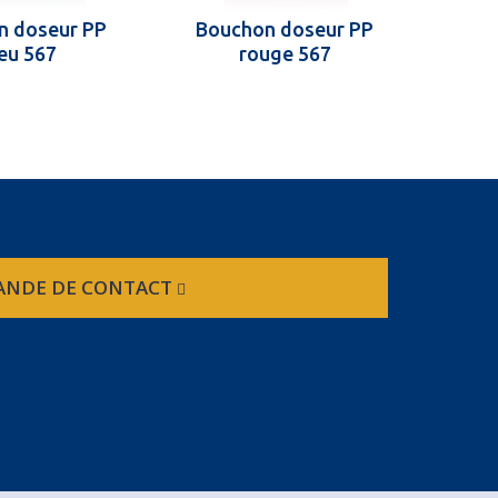
n doseur PP
Bouchon doseur PP
Bou
eu 567
rouge 567
NDE DE CONTACT