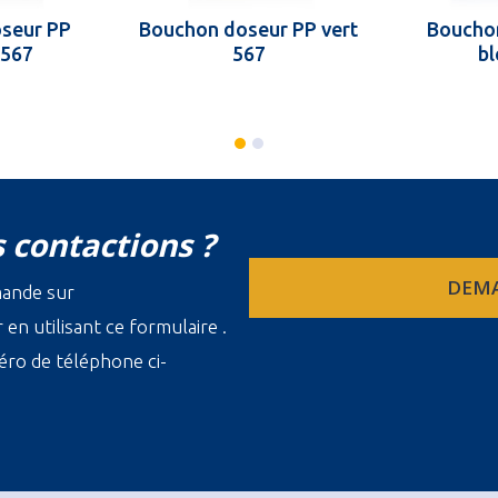
seur PP
Bouchon doseur PP vert
Boucho
 567
567
bl
 contactions ?
DEMA
mande sur
en utilisant ce formulaire .
ro de téléphone ci-