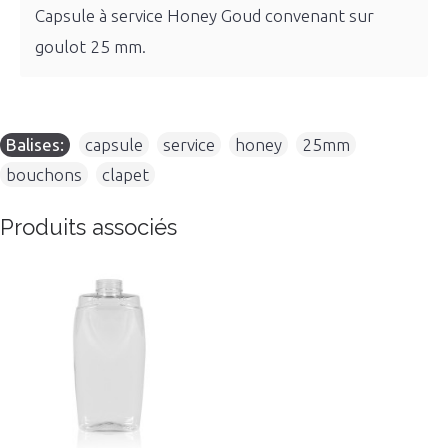
Capsule à service Honey Goud convenant sur
goulot 25 mm.
Balises:
capsule
,
service
,
honey
,
25mm
,
bouchons
,
clapet
Produits associés