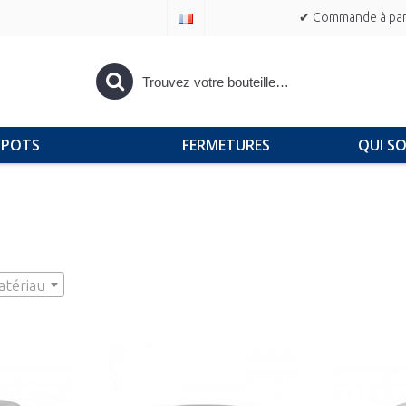
✔ Commande à part
POTS
FERMETURES
QUI S
tériau