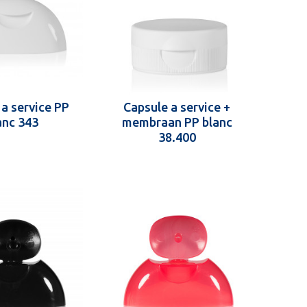
 a service PP
Capsule a service +
anc 343
membraan PP blanc
38.400