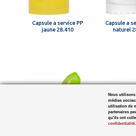
Capsule a service PP
Capsule a se
jaune 28.410
naturel 2
Nous utilisons 
médias sociaux
utilisation de 
partenaires pe
qu'ils ont coll
confidentialité.
Capsule a service PP
Capsule a s
vert 28.410
membraan P