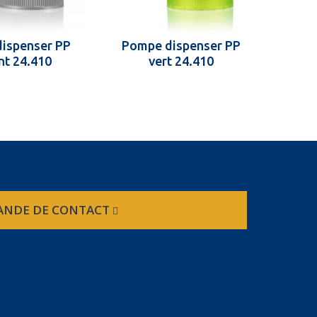
ispenser PP
Pompe dispenser PP
Pom
nt 24.410
vert 24.410
NDE DE CONTACT