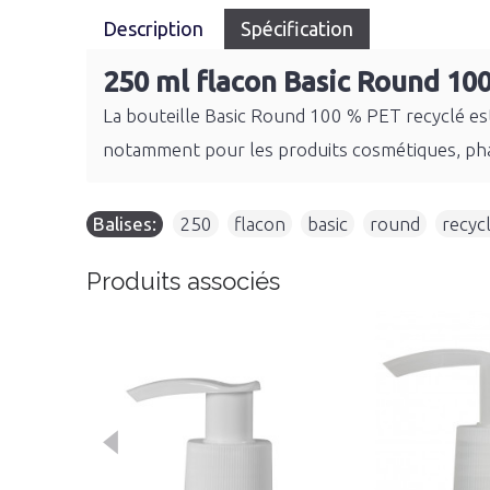
Description
Spécification
250 ml flacon Basic Round 10
La bouteille Basic Round 100 % PET recyclé est
notamment pour les produits cosmétiques, pha
Balises:
250
,
flacon
,
basic
,
round
,
recyc
Produits associés