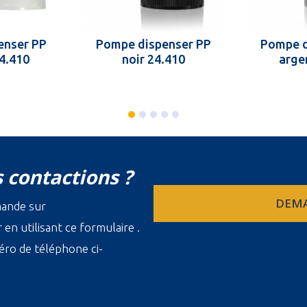
enser PP
Pompe dispenser PP
Pompe d
24.410
noir 24.410
arge
 contactions ?
DEMA
mande sur
en utilisant ce formulaire .
ro de téléphone ci-