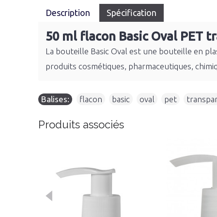
Description
Spécification
50 ml flacon Basic Oval PET t
La bouteille Basic Oval est une bouteille en pl
produits cosmétiques, pharmaceutiques, chimiq
Balises:
flacon
,
basic
,
oval
,
pet
,
transpa
Produits associés