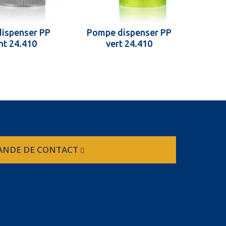
ispenser PP
Pompe dispenser PP
Pom
nt 24.410
vert 24.410
NDE DE CONTACT