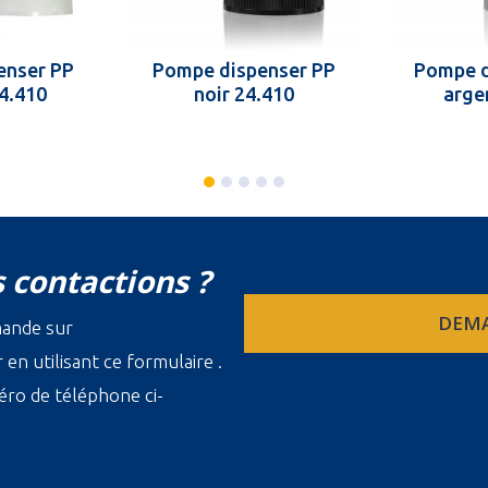
enser PP
Pompe dispenser PP
Pompe d
24.410
noir 24.410
arge
 contactions ?
DEMA
mande sur
en utilisant ce formulaire .
ro de téléphone ci-