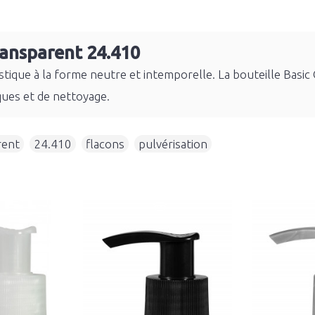
ransparent 24.410
astique à la forme neutre et intemporelle. La bouteille Bas
ues et de nettoyage.
rent
,
24.410
,
flacons
,
pulvérisation