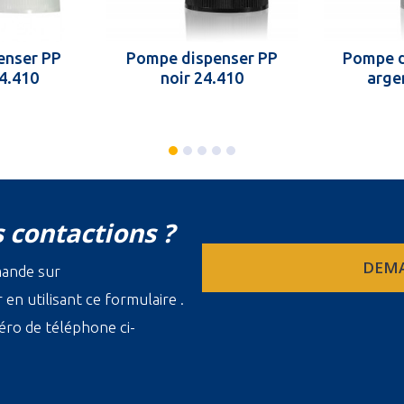
enser PP
Pompe dispenser PP
Pompe d
24.410
noir 24.410
arge
 contactions ?
DEMA
mande sur
en utilisant ce formulaire .
ro de téléphone ci-