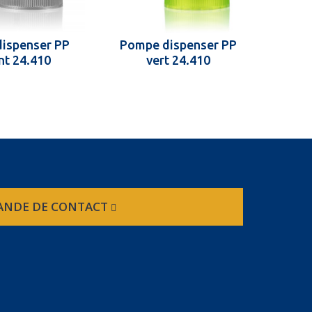
ispenser PP
Pompe dispenser PP
Pom
nt 24.410
vert 24.410
NDE DE CONTACT