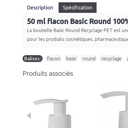
Description
Spécification
50 ml flacon Basic Round 100
La bouteille Basic Round Recyclage PET est une
pour les produits cosmétiques, pharmaceutique
Balises:
flacon
,
basic
,
round
,
recyclage
,
Produits associés