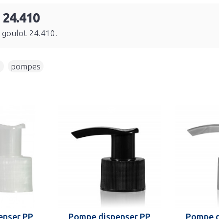
 24.410
 goulot 24.410.
0
,
pompes
enser PP
Pompe dispenser PP
Pompe d