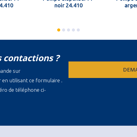
24.410
noir 24.410
arge
 contactions ?
DEMA
mande sur
en utilisant ce formulaire .
ro de téléphone ci-