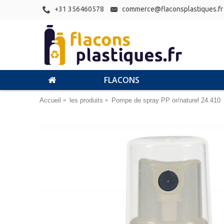
+31 356460578
commerce@flaconsplastiques.fr
FLACONS
Accueil
les produits
Pompe de spray PP or/naturel 24.410