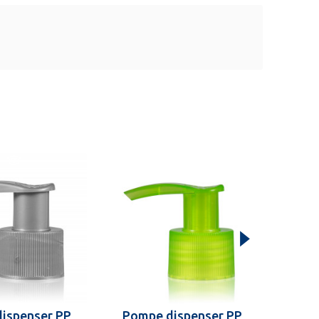
ispenser PP
Pompe dispenser PP
Pom