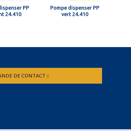
ispenser PP
Pompe dispenser PP
Pom
nt 24.410
vert 24.410
NDE DE CONTACT