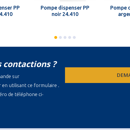
enser PP
Pompe dispenser PP
Pompe d
24.410
noir 24.410
arge
 contactions ?
DEMA
mande sur
en utilisant ce formulaire .
ro de téléphone ci-