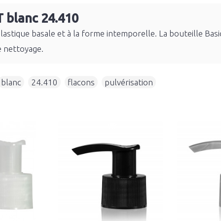
T blanc 24.410
plastique basale et à la forme intemporelle. La bouteille B
e nettoyage.
blanc
,
24.410
,
flacons
,
pulvérisation