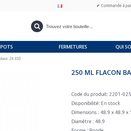
✔ Commande à part
POTS
FERMETURES
QUI S
blanc 24.410
250 ML FLACON BA
Code du produit:
2201-02
Disponibilité:
En stock
Dimensions : 48.9 x 48.9 
Diamètre : 48.9
Forme : Ronde