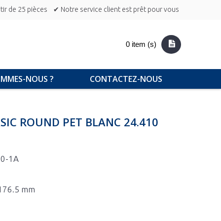
ir de 25 pièces
✔ Notre service client est prêt pour vous
0 item (s)
OMMES-NOUS ?
CONTACTEZ-NOUS
SIC ROUND PET BLANC 24.410
50-1A
x 176.5 mm