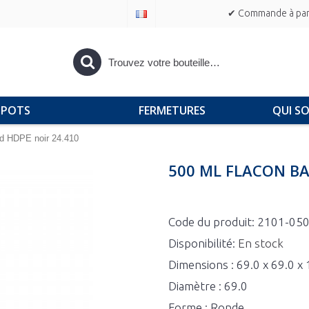
✔ Commande à part
POTS
FERMETURES
QUI S
nd HDPE noir 24.410
500 ML FLACON BA
Code du produit:
2101-05
Disponibilité:
En stock
Dimensions : 69.0 x 69.0 
Diamètre : 69.0
Forme : Ronde