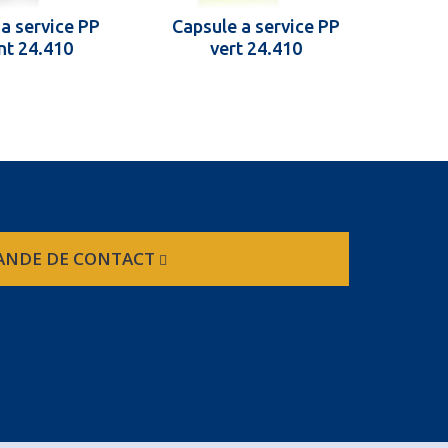
a service PP
Capsule a service PP
Caps
nt 24.410
vert 24.410
NDE DE CONTACT