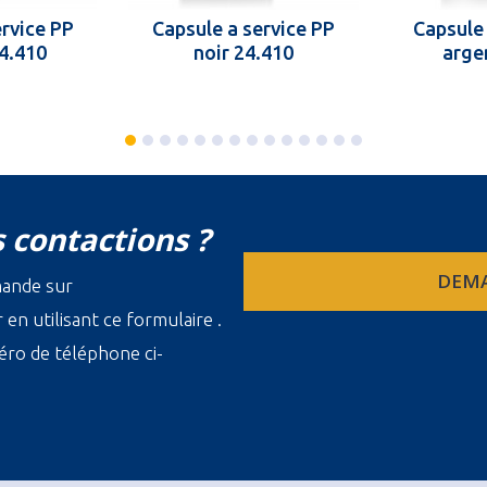
ervice PP
Capsule a service PP
Capsule 
24.410
noir 24.410
arge
 contactions ?
DEMA
mande sur
en utilisant ce formulaire .
ro de téléphone ci-