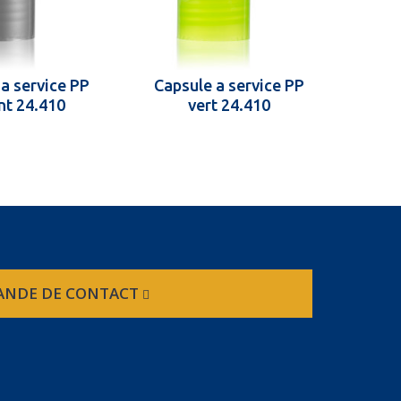
a service PP
Capsule a service PP
Caps
nt 24.410
vert 24.410
NDE DE CONTACT