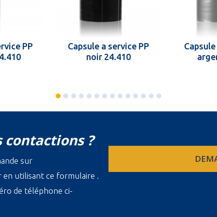
ervice PP
Capsule a service PP
Capsule 
24.410
noir 24.410
arge
 contactions ?
DEMA
mande sur
en utilisant ce formulaire .
ro de téléphone ci-