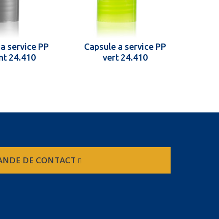
a service PP
Capsule a service PP
Caps
nt 24.410
vert 24.410
NDE DE CONTACT