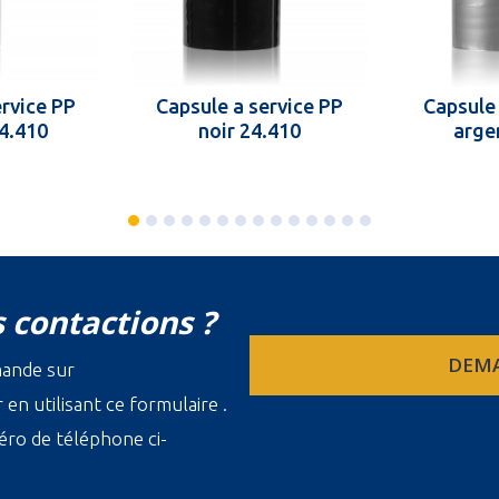
ervice PP
Capsule a service PP
Capsule 
24.410
noir 24.410
arge
 contactions ?
DEMA
mande sur
en utilisant ce formulaire .
ro de téléphone ci-