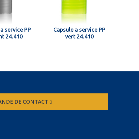
a service PP
Capsule a service PP
Caps
nt 24.410
vert 24.410
NDE DE CONTACT