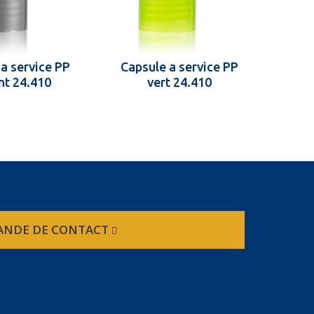
a service PP
Capsule a service PP
Caps
nt 24.410
vert 24.410
NDE DE CONTACT