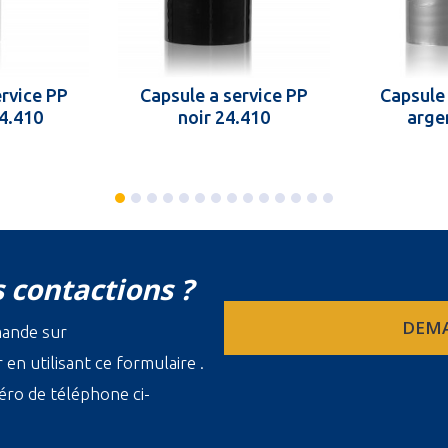
ervice PP
Capsule a service PP
Capsule 
24.410
noir 24.410
arge
 contactions ?
DEMA
mande sur
en utilisant ce formulaire .
ro de téléphone ci-