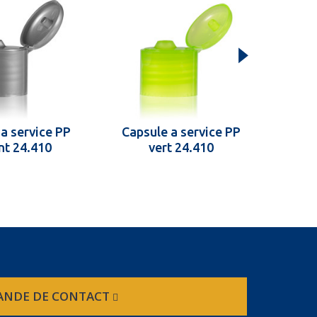
a service PP
Capsule a service PP
Caps
nt 24.410
vert 24.410
NDE DE CONTACT