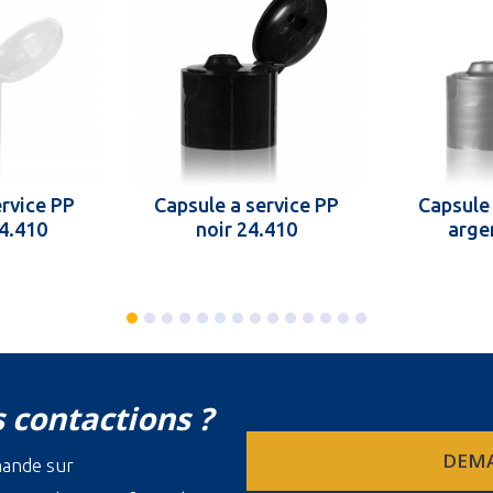
ervice PP
Capsule a service PP
Capsule 
24.410
noir 24.410
arge
 contactions ?
DEMA
mande sur