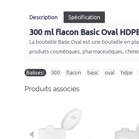
Description
Spécification
300 ml flacon Basic Oval HDPE
La bouteille Basic Oval est une bouteille en pl
produits cosmétiques, pharmaceutiques, chimiq
Balises:
300
,
flacon
,
basic
,
oval
,
hdpe
,
Produits associés