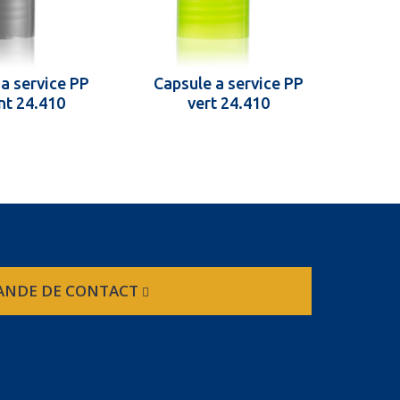
a service PP
Capsule a service PP
Caps
nt 24.410
vert 24.410
NDE DE CONTACT