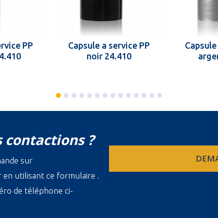
ervice PP
Capsule a service PP
Capsule 
24.410
noir 24.410
arge
 contactions ?
DEMA
mande sur
en utilisant ce formulaire .
ro de téléphone ci-