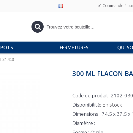
✔ Commande à part
POTS
FERMETURES
QUI S
l 24.410
300 ML FLACON BA
Code du produit:
2102-03
Disponibilité:
En stock
Dimensions : 74.5 x 37.5 
Diamètre :
Forme : Ovale