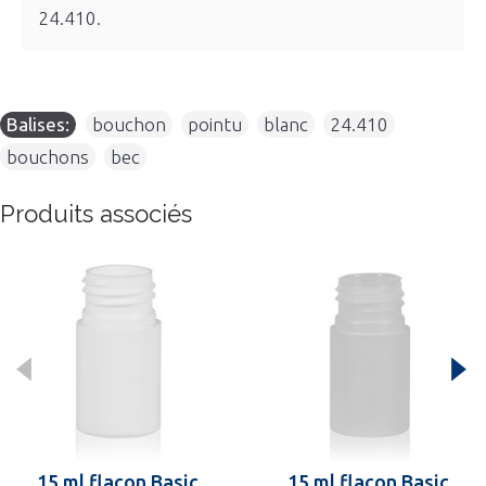
24.410.
Balises:
bouchon
,
pointu
,
blanc
,
24.410
,
bouchons
,
bec
Produits associés
15 ml flacon Basic
15 ml flacon Basic